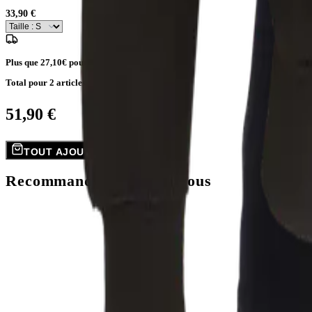
33,90 €
Plus que
27,10€
pour la livraison gratuite
Total pour
2
articles
51,90 €
TOUT AJOUTER AU PANIER
Recommandations pour vous