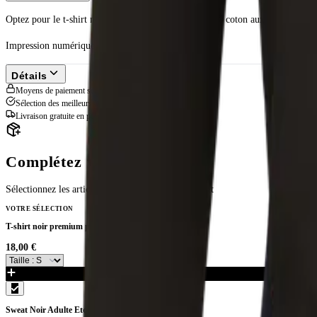
Optez pour le t-shirt noir premium pour femme 100% coton aux couleurs de v
Impression numérique.
Détails
Moyens de paiement sécurisés
Sélection des meilleurs produits textiles
Livraison gratuite en point relais à partir de 79€
Complétez votre look
Sélectionnez les articles à ajouter avec votre produit
VOTRE SÉLECTION
T-shirt noir premium pour femme Etoile de Bessèges
18,00 €
Sweat Noir Adulte Etoile de Bessèges