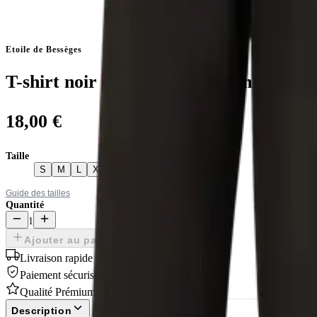
Etoile de Bessèges
T-shirt noir premium pour femme Etoil
18,00 €
Taille
S
M
L
XL
2XL
Guide des tailles
Quantité
1
Ajouter au panier
Livraison rapide
Paiement sécurisé
Qualité Prémium
Description