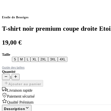
Etoile de Bessèges
T-shirt noir premium coupe droite Etoi
19,00 €
Taille
S
M
L
XL
2XL
3XL
4XL
Guide des tailles
Quantité
1
Ajouter au panier
Livraison rapide
Paiement sécurisé
Qualité Prémium
Description